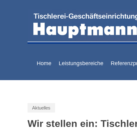
Skip
to
main
content
Home
Leistungsbereiche
Referenzpr
Aktuelles
Wir stellen ein: Tischl