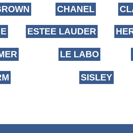
BROWN
CHANEL
CL
UE
ESTEE LAUDER
HE
 MER
LE LABO
RM
SISLEY